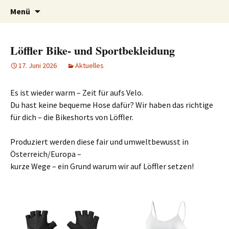
Sport und Glockenhandel
Intersport Wildhaber
Zum
Suchen
Menü
Inhalt
nach:
springen
Löffler Bike- und Sportbekleidung
17. Juni 2026
Aktuelles
Es ist wieder warm – Zeit für aufs Velo.
Du hast keine bequeme Hose dafür? Wir haben das richtige
für dich – die Bikeshorts von Löffler.
Produziert werden diese fair und umweltbewusst in
Österreich/Europa –
kurze Wege – ein Grund warum wir auf Löffler setzen!