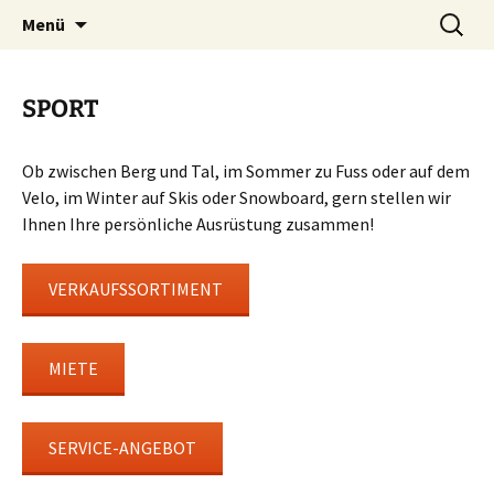
Sport und Glockenhandel
Zum
Suchen
Intersport Wildhaber
Menü
Inhalt
nach:
springen
SPORT
Ob zwischen Berg und Tal, im Sommer zu Fuss oder auf dem
Velo, im Winter auf Skis oder Snowboard, gern stellen wir
Ihnen Ihre persönliche Ausrüstung zusammen!
VERKAUFSSORTIMENT
MIETE
SERVICE-ANGEBOT